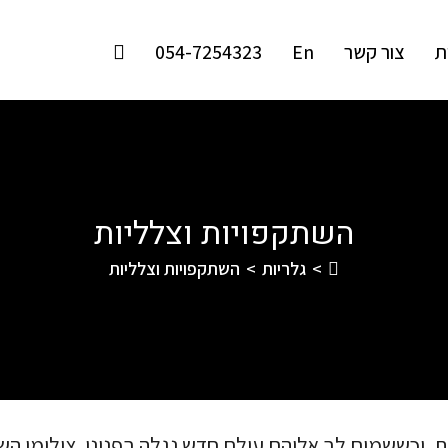
ת
צור קשר
En
054-7254323
השתקפויות וצלליות
>
גלריות
>
השתקפויות וצלליות
 וכששמים לב אליהם עולם חדש נגלה בפנינו. צילומי השתק