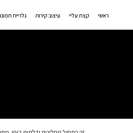
ראשי
קצת עליי
עיצוב קירות
גלריית תמונו
זה התחיל מחלונות ודלתות ביפו, מתוך