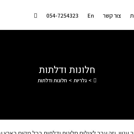
ת
צור קשר
En
054-7254323
חלונות ודלתות
>
גלריות
>
חלונות ודלתות
 עניין. וזה עבר לצילום חלונות ודלתות בכל מקום בארץ וב