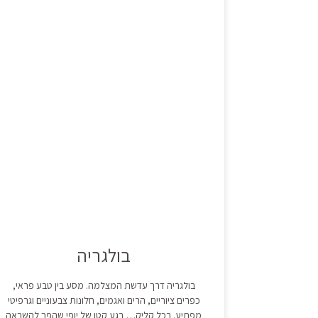
בולגריה
בולגריה דרך עדשת המצלמה. מסע בין טבע פראי,
כפרים ציוריים, הרים ואגמים, חלונות צבעוניים וגרפיטי
מפתיע. בכל קליק… רגע קטן של יופי שהפך להשראה