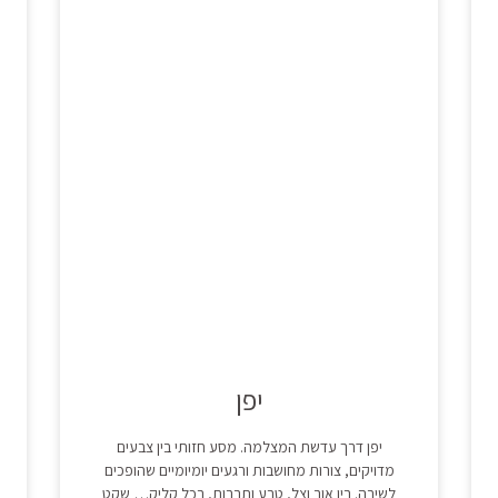
יפן
יפן דרך עדשת המצלמה. מסע חזותי בין צבעים
מדויקים, צורות מחושבות ורגעים יומיומיים שהופכים
לשירה. בין אור וצל, טבע ותרבות, בכל קליק… שקט