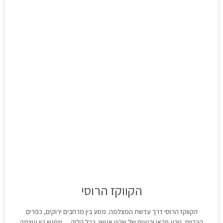
הקווקז הרוסי
הקווקז הרוסי דרך עדשת המצלמה. מסע בין מרחבים ירוקים, כפרים
הרריים, טבע פראי ורגעים של שקט אנושי. בכל קליק… מפגש בין עוצמה