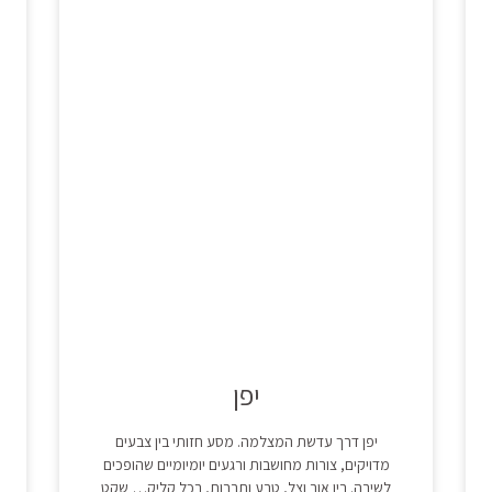
יפן
יפן דרך עדשת המצלמה. מסע חזותי בין צבעים
מדויקים, צורות מחושבות ורגעים יומיומיים שהופכים
לשירה. בין אור וצל, טבע ותרבות, בכל קליק… שקט