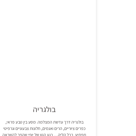
בולגריה
בולגריה דרך עדשת המצלמה. מסע בין טבע פראי,
כפרים ציוריים, הרים ואגמים, חלונות צבעוניים וגרפיטי
מפתיע. בכל קליק… רגע קטן של יופי שהפך להשראה