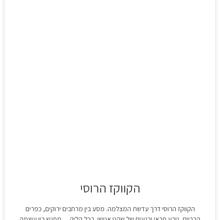
הקווקז הרוסי
הקווקז הרוסי דרך עדשת המצלמה. מסע בין מרחבים ירוקים, כפרים
הרריים, טבע פראי ורגעים של שקט אנושי. בכל קליק… מפגש בין עוצמה