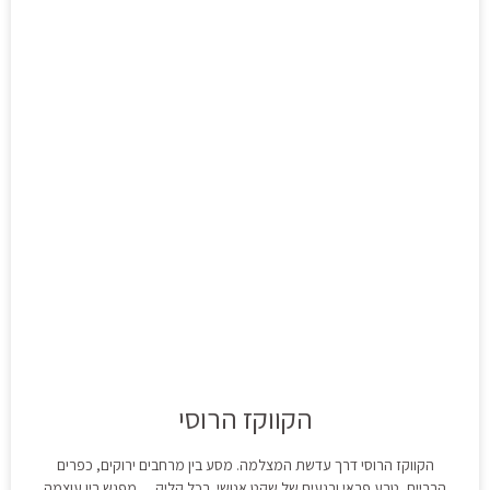
הקווקז הרוסי
הקווקז הרוסי דרך עדשת המצלמה. מסע בין מרחבים ירוקים, כפרים
הרריים, טבע פראי ורגעים של שקט אנושי. בכל קליק… מפגש בין עוצמה