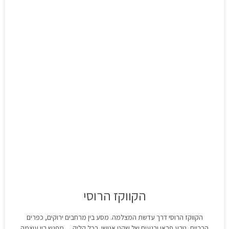
הקווקז הרוסי
הקווקז הרוסי דרך עדשת המצלמה. מסע בין מרחבים ירוקים, כפרים
הרריים, טבע פראי ורגעים של שקט אנושי. בכל קליק… מפגש בין עוצמה