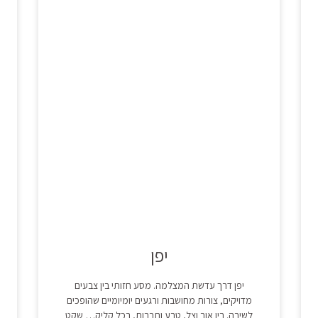
יפן
יפן דרך עדשת המצלמה. מסע חזותי בין צבעים
מדויקים, צורות מחושבות ורגעים יומיומיים שהופכים
לשירה. בין אור וצל, טבע ותרבות, בכל קליק… שקט