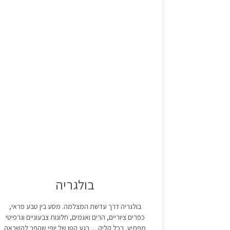
בולגריה
בולגריה דרך עדשת המצלמה. מסע בין טבע פראי,
כפרים ציוריים, הרים ואגמים, חלונות צבעוניים וגרפיטי
מפתיע. בכל קליק… רגע קטן של יופי שהפך להשראה