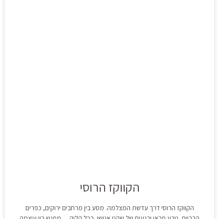
הקווקז הרוסי
הקווקז הרוסי דרך עדשת המצלמה. מסע בין מרחבים ירוקים, כפרים
הרריים, טבע פראי ורגעים של שקט אנושי. בכל קליק… מפגש בין עוצמה