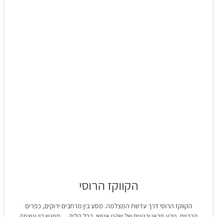
הקווקז הרוסי
הקווקז הרוסי דרך עדשת המצלמה. מסע בין מרחבים ירוקים, כפרים
הרריים, טבע פראי ורגעים של שקט אנושי. בכל קליק… מפגש בין עוצמה