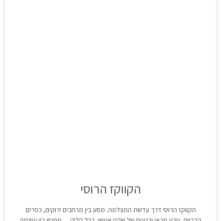
הקווקז הרוסי
הקווקז הרוסי דרך עדשת המצלמה. מסע בין מרחבים ירוקים, כפרים
הרריים, טבע פראי ורגעים של שקט אנושי. בכל קליק… מפגש בין עוצמה