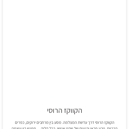
הקווקז הרוסי
הקווקז הרוסי דרך עדשת המצלמה. מסע בין מרחבים ירוקים, כפרים
הרריים, טבע פראי ורגעים של שקט אנושי. בכל קליק… מפגש בין עוצמה