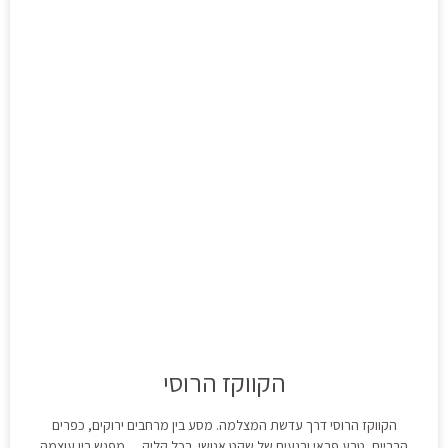
הקווקז הרוסי
הקווקז הרוסי דרך עדשת המצלמה. מסע בין מרחבים ירוקים, כפרים
הרריים, טבע פראי ורגעים של שקט אנושי. בכל קליק… מפגש בין עוצמה