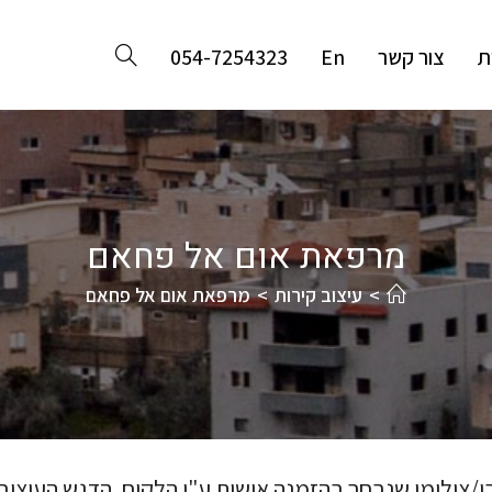
ת
צור קשר
En
054-7254323
מרפאת אום אל פחאם
>
עיצוב קירות
>
מרפאת אום אל פחאם
/צילומי שנבחר בהזמנה אישית ע"י הלקוח. הדגש העיצובי 